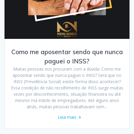
Como me aposentar sendo que nunca
paguei o INSS?
Muitas pessoas nos procuram com a dúvida: Como me
aposentar sendo que nunca paguei o INSS? Será que no
INSS (Previdência Social) existe forma disso acontecer?
Essa condição de não recolhimento de INSS surge muitas
vezes por desconhecimento, situação financeira ou até
mesmo má índole de empregadores. Até alguns anos
atrás, muitas pessoas trabalhavam sem…
Leia mais