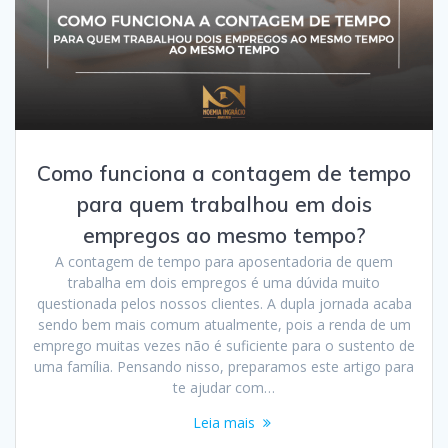
Como funciona a contagem de tempo
para quem trabalhou em dois
empregos ao mesmo tempo?
A contagem de tempo para aposentadoria de quem
trabalha em dois empregos é uma dúvida muito
questionada pelos nossos clientes. A dupla jornada acaba
sendo bem mais comum atualmente, pois a renda de um
emprego muitas vezes não é suficiente para o sustento de
uma família. Pensando nisso, preparamos este artigo para
te ajudar com…
Leia mais