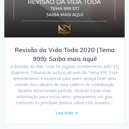
Revisão da Vida Toda 2020 (Tema
999): Saiba mais aqui!
A Revisão da Vida Toda foi julgada recentemente pelo STJ
(Supremo Tribunal de Justiça) através do Tema 999. Esse
entendimento é essencial para quem deseja fazer uma
revisão dos cálculos de seus salários de contribuição
durante determinado período. Visando trazer mais
informação para nosso leitor, preparamos um guia
contendo os principais pontos sobre este assunto.…
Leia mais