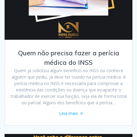
Quem não precisa fazer a perícia
médica do INSS
Quem já solicitou algum benefício no INSS ou conhece
alguém que pediu, já deve ter ouvido na perícia médica. A
perícia médica no INSS é necessária para comprovar a
existência das condições ou doença que incapacite o
trabalhador de exercer sua função, seja ela de forma total
ou parcial. Alguns dos benefícios que a perícia…
Leia mais