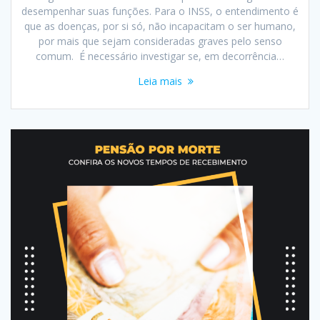
desempenhar suas funções. Para o INSS, o entendimento é
que as doenças, por si só, não incapacitam o ser humano,
por mais que sejam consideradas graves pelo senso
comum. É necessário investigar se, em decorrência…
Leia mais