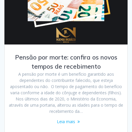
Pensão por morte: confira os novos
tempos de recebimento
A pensão por morte é um benefício garantido aos
dependentes do contribuinte falecido, que esteja
aposentado ou não. O tempo de pagamento do benefício
varia conforme a idade do cônjuge e dependentes (filhos).
Nos últimos dias de 2020, o Ministério da Economia,
através de uma portaria, alterou as idades para o tempo de
recebimento da…
Leia mais